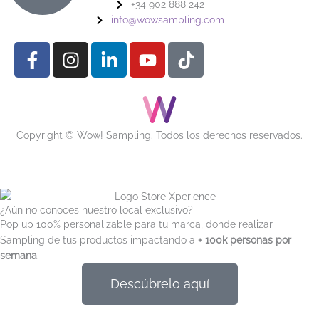
+34 902 888 242
info@wowsampling.com
F
I
L
Y
T
a
n
i
o
i
c
s
n
u
k
e
t
k
t
t
b
a
e
u
o
o
g
d
b
k
Copyright © Wow! Sampling. Todos los derechos reservados.
o
r
i
e
k
a
n
-
m
-
f
i
¿Aún no conoces nuestro local exclusivo?
n
Pop up 100% personalizable para tu marca, donde realizar
Sampling de tus productos impactando a
+ 100k personas por
semana
.
Descúbrelo aquí